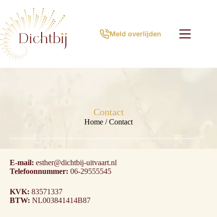
Ga
naar
de
inhoud
Meld overlijden
Contact
Home
/
Contact
E-mail:
esther@dichtbij-uitvaart.nl
Telefoonnummer:
06-29555545
KVK:
83571337
BTW:
NL003841414B87